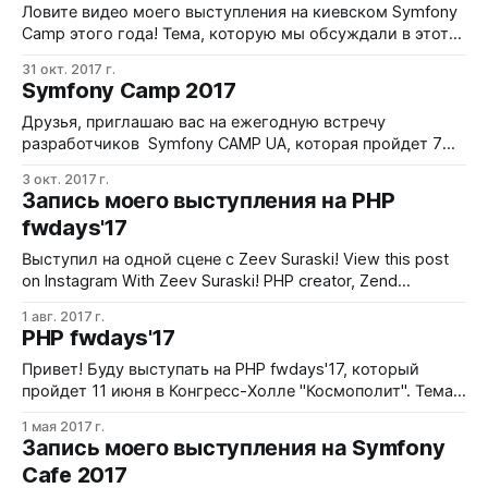
расскажу, а вы узнаете: - зачем нужна
Ловите видео моего выступления на киевском Symfony
Camp этого года! Тема, которую мы обсуждали в этот
раз - Symfony in Upwork Enterprise Architecture. Доклад
31 окт. 2017 г.
как таковой занимает около получаса, с 29.10
Symfony Camp 2017
начинаются вопросы - их было много, хороших и
разных :) Какие-то моменты я сознательно не включал в
Друзья, приглашаю вас на ежегодную встречу
свой рассказ,
разработчиков Symfony CAMP UA, которая пройдет 7
октября в Киеве. Тема моего выступления в этом году -
3 окт. 2017 г.
Symfony in Upwork Enterprise Architecture. Расскажу, как
Запись моего выступления на PHP
мы работаем с Symfony в Upwork Enterprise, какие
fwdays'17
технологии используем и с какими вызовами
сталкиваемся. Но сначала более подробно
Выступил на одной сцене с Zeev Suraski! View this post
остановлюсь
on Instagram With Zeev Suraski! PHP creator, Zend
founder!#zend #php #fwdays A post shared by Dmitry
1 авг. 2017 г.
Semenov (@mxnr) on Jun 11, 2017 at 7:16am PDT Здесь
PHP fwdays'17
видео моего выступления, а ниже - презентация
доклада "Архитектура Upwork"
Привет! Буду выступать на PHP fwdays'17, который
пройдет 11 июня в Конгресс-Холле "Космополит". Тема
моей презентации - "Архитектура Upwork". Я работаю
1 мая 2017 г.
на Upwork с 2014 года (тогда он оперировал под именем
Запись моего выступления на Symfony
Elance-oDesk) и был участником самой первой их
Cafe 2017
Enterprise Team, то есть, можно сказать,