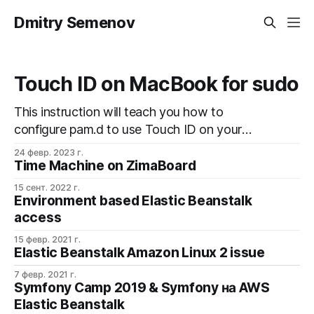
Dmitry Semenov
Touch ID on MacBook for sudo
This instruction will teach you how to
configure pam.d to use Touch ID on your
MacBook to authenticate sudo commands.
24 февр. 2023 г.
This is a quicker and more convenient way to
Time Machine on ZimaBoard
sudo while still maintaining the security of
15 сент. 2022 г.
your device. Open the Terminal app on your
Environment based Elastic Beanstalk
access
MacBook and run: sudo nano
15 февр. 2021 г.
Elastic Beanstalk Amazon Linux 2 issue
7 февр. 2021 г.
Symfony Camp 2019 & Symfony на AWS
Elastic Beanstalk