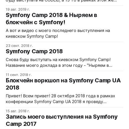
буду выступать на CODEiD, а 15-го в рамках этой же
конференции проведу воркшоп. В докладе речь пойдет
19 авг. 2019 г.
об архитектуре Upwork-а. Тема для меня традиционная
Symfony Camp 2018 & Ныряем в
;) однако содержание презентации я в значительной
блокчейн с Symfony!
степени обновил. Дело в том, что, как вы, возможно,
А вот и видео с моего последнего выступления на
киевском Symfony Camp!
23 сент. 2018 г.
Symfony Camp 2018
Снова буду выступать на киевском Symfony Camp!
Название моего доклада в этом году - "Ныряем в
блокчейн с Symfony". Хотя хайп вокруг блокчейна и
11 сент. 2018 г.
криптовалют начинает понемногу утихать, вряд ли кто-
Блокчейн воркшоп на Symfony Camp UA
то сомневается, что технология эта с нами всерьез и
2018
надолго. Поэтому, чем бы вы ни занимались сейчас,
иметь
Привет! Всем привет! 28 октября 2018 года в рамках
конференции Symfony Camp UA 2018 я проведу
Blockchain Workshop. Новая для меня тема публичного
15 авг. 2018 г.
выступления, а кроме того - и новая форма
Запись моего выступления на Symfony
взаимодействия со слушателями-участниками. Можно
Camp 2017
сказать, двойной челлендж :) В ходе этого воркшопа я