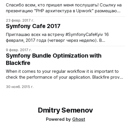
Спасибо всем, кто пришел меня послушать! Ссылку на
презентацию "PHP архитектура в Upwork" размещаю
ниже - возможно, кому-то будет удобнее просто ее
23 февр. 2017 г.
пролистать. Собственно выступление на записи
Symfony Cafe 2017
занимает около получаса, а с 27.10 начинаются вопросы
- их было очень много и мне, конечно, приятно, что
Приглашаю всех на встречу #SymfonyCafeKyiv 16
тема вызвала
февраля, 2017 года (четверг через неделю). В
программе два спикера: Первый докладчик я:) Тема
9 февр. 2017 г.
доклада будет "PHP архитектура в Upwork." В докладе
Symfony Bundle Optimization with
речь пойдет об архитектуре Upwork, микросервисах и
Blackfire
более подробно остановимся на UI слое. Я расскажу,
какие задачи мы решаем с
When it comes to your regular workflow it is important to
check the performance of your application. Blackfire proved
to be a perfect solution in that case. The installation
30 нояб. 2015 г.
process is really easy, just check the official Blackfire install
documentation section. For the last 1.5 years, I've
Dmitry Semenov
Powered by
Ghost